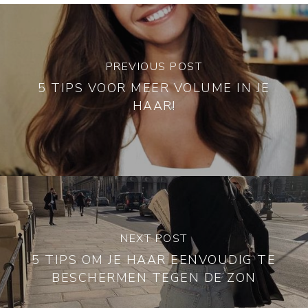
PREVIOUS POST
5 TIPS VOOR MEER VOLUME IN JE
HAAR!
NEXT POST
5 TIPS OM JE HAAR EENVOUDIG TE
BESCHERMEN TEGEN DE ZON