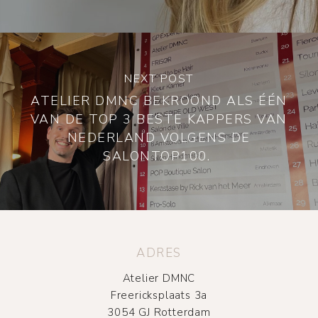
NEXT POST
ATELIER DMNC BEKROOND ALS ÉÉN
VAN DE TOP 3 BESTE KAPPERS VAN
NEDERLAND VOLGENS DE
SALONTOP100.
ADRES
Atelier DMNC
Freericksplaats 3a
3054 GJ Rotterdam