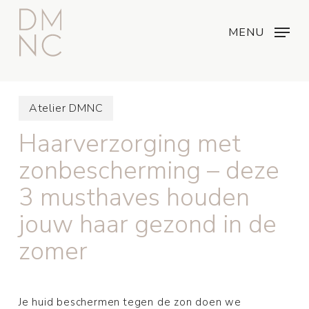
Skip
Menu
...
to
MENU
main
content
Atelier DMNC
Haarverzorging met
zonbescherming – deze
3 musthaves houden
jouw haar gezond in de
zomer
Je huid beschermen tegen de zon doen we