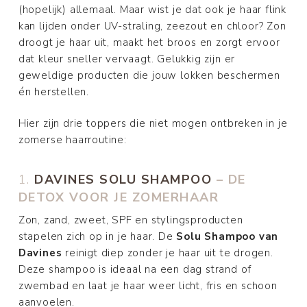
(hopelijk) allemaal. Maar wist je dat ook je haar flink
kan lijden onder UV-straling, zeezout en chloor? Zon
droogt je haar uit, maakt het broos en zorgt ervoor
dat kleur sneller vervaagt. Gelukkig zijn er
geweldige producten die jouw lokken beschermen
én herstellen.
Hier zijn drie toppers die niet mogen ontbreken in je
zomerse haarroutine:
1.
DAVINES SOLU SHAMPOO
– DE
DETOX VOOR JE ZOMERHAAR
Zon, zand, zweet, SPF en stylingsproducten
stapelen zich op in je haar. De
Solu Shampoo van
Davines
reinigt diep zonder je haar uit te drogen.
Deze shampoo is ideaal na een dag strand of
zwembad en laat je haar weer licht, fris en schoon
aanvoelen.