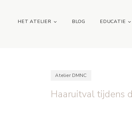
Skip
...
to
main
HET ATELIER
BLOG
EDUCATIE
content
Atelier DMNC
Haaruitval tijdens