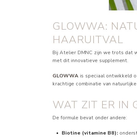
GLOWWA: NATU
HAARUITVAL
Bij Atelier DMNC zijn we trots dat 
met dit innovatieve supplement.
GLOWWA
is speciaal ontwikkeld o
krachtige combinatie van natuurlij
WAT ZIT ER I
De formule bevat onder andere:
Biotine (vitamine B8):
onderst