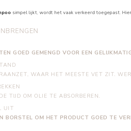
mpoo
simpel lijkt, wordt het vaak verkeerd toegepast. Hier
ANBRENGEN
TEN GOED GEMENGD VOOR EEN GELIJKMATIG
STAND
AANZET, WAAR HET MEESTE VET ZIT. WERK
REKKEN
E TIJD OM OLIE TE ABSORBEREN.
L UIT
EEN BORSTEL OM HET PRODUCT GOED TE VE