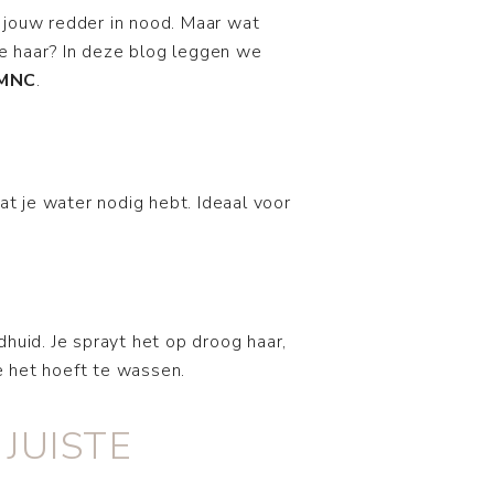
jouw redder in nood. Maar wat
je haar? In deze blog leggen we
DMNC
.
t je water nodig hebt. Ideaal voor
dhuid. Je sprayt het op droog haar,
je het hoeft te wassen.
JUISTE