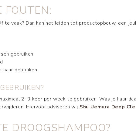
 FOUTEN:
f te vaak? Dan kan het leiden tot productopbouw, een jeu
ssen gebruiken
id
 haar gebruiken
 GEBRUIKEN?
aximaal 2–3 keer per week te gebruiken. Was je haar daa
rwijderen. Hiervoor adviseren wij
Shu Uemura Deep Cle
STE DROOGSHAMPOO?