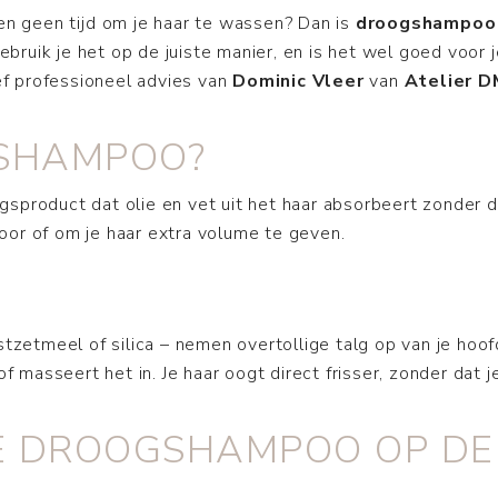
en geen tijd om je haar te wassen? Dan is
droogshampoo
uik je het op de juiste manier, en is het wel goed voor 
ief professioneel advies van
Dominic Vleer
van
Atelier 
GSHAMPOO?
product dat olie en vet uit het haar absorbeert zonder da
or of om je haar extra volume te geven.
jstzetmeel of silica – nemen overtollige talg op van je hoof
of masseert het in. Je haar oogt direct frisser, zonder dat 
E DROOGSHAMPOO OP DE 