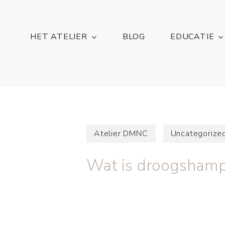
Skip
...
to
main
HET ATELIER
BLOG
EDUCATIE
content
Atelier DMNC
Uncategorize
Wat is droogshampo