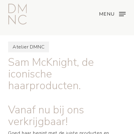
Skip
Menu
...
to
MENU
main
content
Atelier DMNC
Sam McKnight, de
iconische
haarproducten.
Vanaf nu bij ons
verkrijgbaar!
Goed haar begint met de juiste producten en