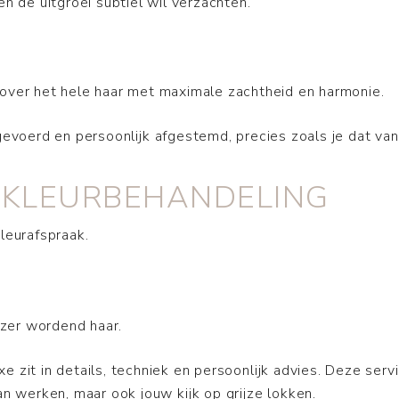
n de uitgroei subtiel wil verzachten.
 over het hele haar met maximale zachtheid en harmonie.
tgevoerd en persoonlijk afgestemd, precies zoals je dat 
 KLEURBEHANDELING
leurafspraak.
jzer wordend haar.
 zit in details, techniek en persoonlijk advies. Deze serv
an werken, maar ook jouw kijk op grijze lokken.