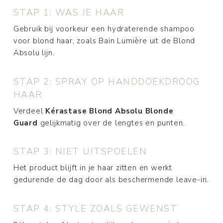
STAP 1: WAS JE HAAR
Gebruik bij voorkeur een hydraterende shampoo
voor blond haar, zoals Bain Lumière uit de Blond
Absolu lijn.
STAP 2: SPRAY OP HANDDOEKDROOG
HAAR
Verdeel
Kérastase Blond Absolu Blonde
Guard
gelijkmatig over de lengtes en punten.
STAP 3: NIET UITSPOELEN
Het product blijft in je haar zitten en werkt
gedurende de dag door als beschermende leave-in.
STAP 4: STYLE ZOALS GEWENST