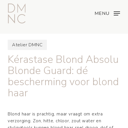
Skip
Menu
...
to
MENU
main
content
Atelier DMNC
Kérastase Blond Absolu
Blonde Guard: dé
bescherming voor blond
haar
Blond haar is prachtig, maar vraagt om extra
verzorging. Zon, hitte, chloor, zout water en
stylingtools kunnen blond haar snel droog, dof of