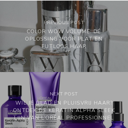
PREVIOUS POST
COLOR WOW VOLUME: DÉ
OPLOSSING VOOR PLAT EN
FUTLOOS HAAR
NEXT POST
WIL JE GLAD EN PLUISVRIJ HAAR?
ONTDEK DE KERATIN ALPHA SLEEK
LIJN VAN L’ORÉAL PROFESSIONNEL