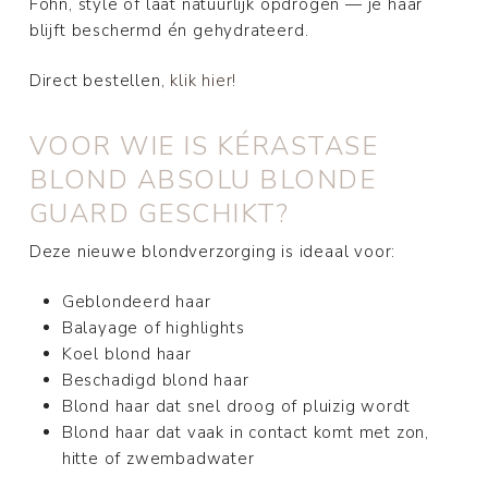
Föhn, style of laat natuurlijk opdrogen — je haar
blijft beschermd én gehydrateerd.
Direct bestellen,
klik hier!
VOOR WIE IS KÉRASTASE
BLOND ABSOLU BLONDE
GUARD GESCHIKT?
Deze nieuwe blondverzorging is ideaal voor:
Geblondeerd haar
Balayage of highlights
Koel blond haar
Beschadigd blond haar
Blond haar dat snel droog of pluizig wordt
Blond haar dat vaak in contact komt met zon,
hitte of zwembadwater