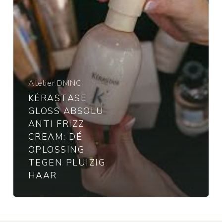
dé
oplossing
tegen
pluizig
haar
Atelier DMNC
KÉRASTASE
GLOSS ABSOLU
ANTI FRIZZ
CREAM: DÉ
OPLOSSING
TEGEN PLUIZIG
HAAR