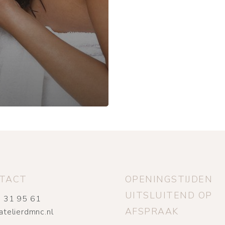
TACT
OPENINGSTIJDEN
UITSLUITEND OP
 31 95 61
AFSPRAAK
atelierdmnc.nl