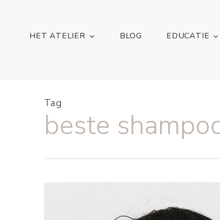
Skip
...
to
main
HET ATELIER
BLOG
EDUCATIE
content
Tag
beste shampoo 
Natuurlijke
haarverzorging
voor