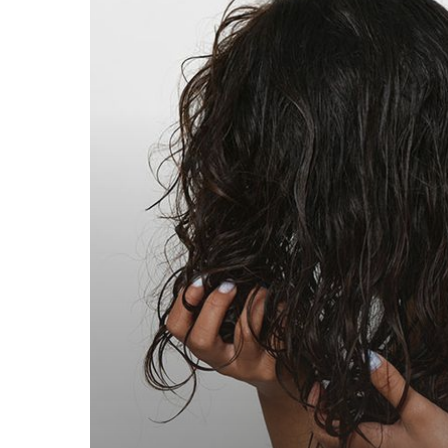
krullend
haar