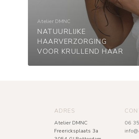
Atelier DMNC
NATUURLIJKE
HAARVERZORGING
VOOR KRULLEND HAAR
ADRES
CON
Atelier DMNC
06 35
Freericksplaats 3a
info@
3054 GJ Rotterdam