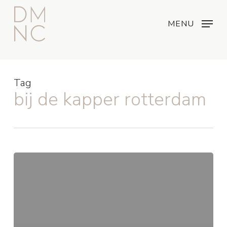
Skip
Menu
...
to
MENU
main
content
Tag
bij de kapper rotterdam
Metal
Detox
Treatment