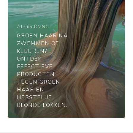
Ontdek
effectieve
producten
tegen
Atelier DMNC
groen
GROEN HAAR NA
haar
ZWEMMEN OF
en
KLEUREN?
herstel
ONTDEK
je
EFFECTIEVE
blonde
lokken.
PRODUCTEN
TEGEN GROEN
HAAR EN
HERSTEL JE
BLONDE LOKKEN.