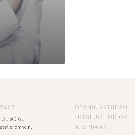
TACT
OPENINGSTIJDEN
UITSLUITEND OP
 31 95 61
AFSPRAAK
atelierdmnc.nl