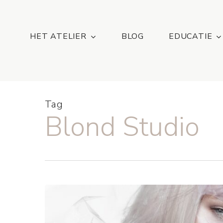
Skip
...
to
main
HET ATELIER
BLOG
EDUCATIE
content
Tag
Blond Studio
Nieuwe
Collectie:
Magnetic