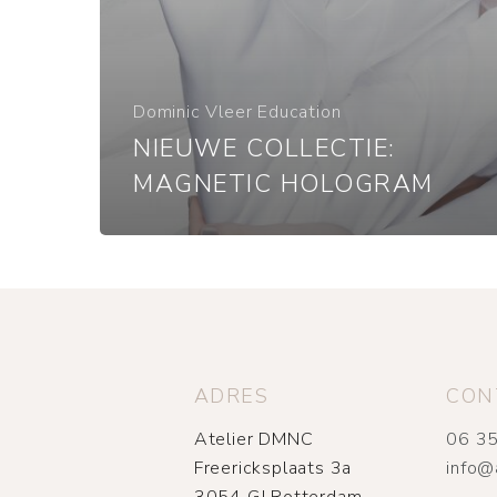
Dominic Vleer Education
NIEUWE COLLECTIE:
MAGNETIC HOLOGRAM
ADRES
CON
Atelier DMNC
06 35
Freericksplaats 3a
info@
3054 GJ Rotterdam