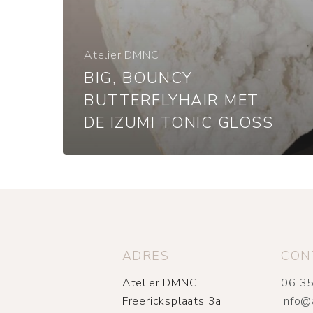
Atelier DMNC
BIG, BOUNCY
BUTTERFLYHAIR MET
DE IZUMI TONIC GLOSS
ADRES
CON
Atelier DMNC
06 35
Freericksplaats 3a
info@