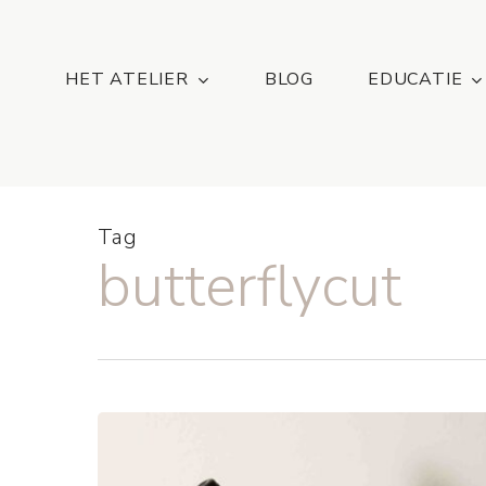
Skip
...
to
main
HET ATELIER
BLOG
EDUCATIE
content
Tag
butterflycut
Big,
Bouncy
Butterflyhair