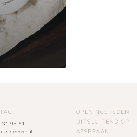
TACT
OPENINGSTIJDEN
UITSLUITEND OP
 31 95 61
AFSPRAAK
atelierdmnc.nl