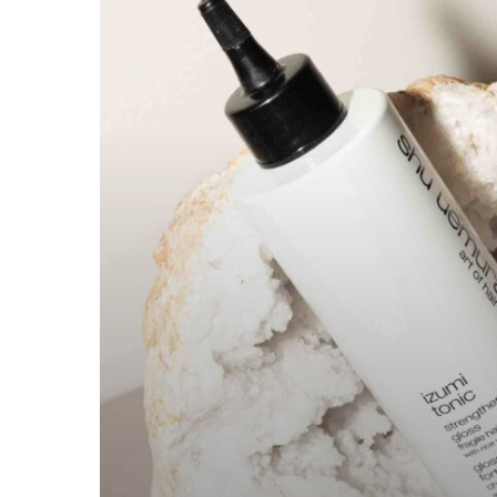
met
de
Izumi
Tonic
Gloss