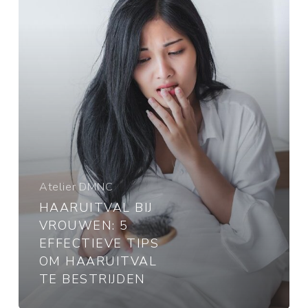
Tips
om
Haaruitval
te
Bestrijden
Atelier DMNC
HAARUITVAL BIJ
VROUWEN: 5
EFFECTIEVE TIPS
OM HAARUITVAL
TE BESTRIJDEN