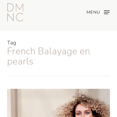
Skip
Menu
...
to
MENU
main
content
Tag
French Balayage en
pearls
Nieuwe
Collectie:
French
Balayage
&