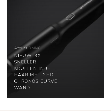
haar
met
ghd
Chronos
Curve
wand
Atelier DMNC
NIEUW: 3X
SNELLER
KRULLEN IN JE
HAAR MET GHD
CHRONOS CURVE
WAND