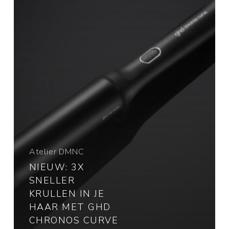
haar
met
ghd
Chronos
Curve
wand
Atelier DMNC
NIEUW: 3X
SNELLER
KRULLEN IN JE
HAAR MET GHD
CHRONOS CURVE