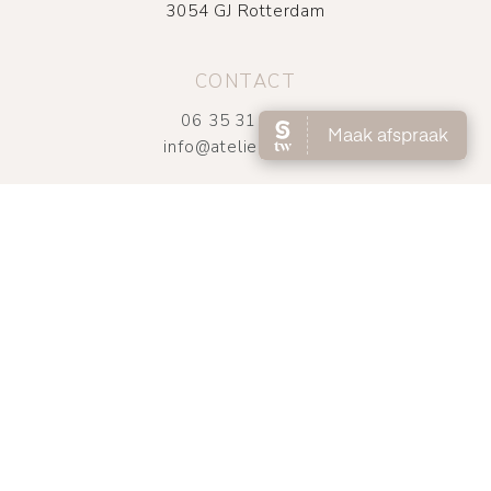
3054 GJ Rotterdam
CONTACT
06 35 31 95 61
info@atelierdmnc.nl
OPENINGSTIJDEN
UITSLUITEND OP AFSPRAAK
Di t/m vrij
09.00 – 18.00
Zaterdag
08:30 – 16.00
(1e zaterdag van de maand)