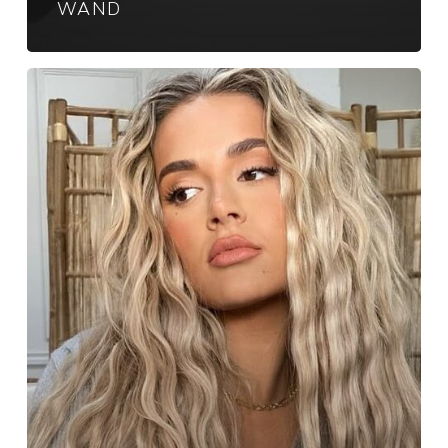
WAND
Beachy
&
Fairy
Waves
met
de
GHD
Waver
Barrel