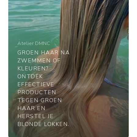
kleuren?
Ontdek
effectieve
producten
tegen
Atelier DMNC
groen
haar
GROEN HAAR NA
en
ZWEMMEN OF
herstel
KLEUREN?
je
ONTDEK
blonde
EFFECTIEVE
lokken.
PRODUCTEN
TEGEN GROEN
HAAR EN
HERSTEL JE
BLONDE LOKKEN.