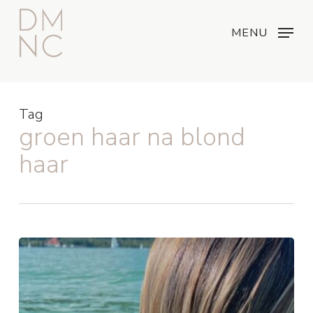
Skip
Menu
...
to
MENU
main
content
Tag
groen haar na blond
haar
Groen
haar
na
zwemmen
of