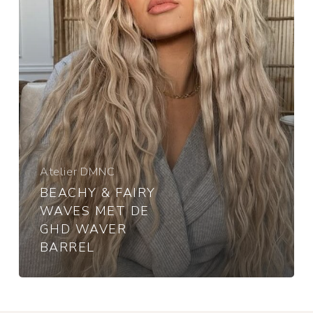
GHD
Waver
Barrel
Atelier DMNC
BEACHY & FAIRY
WAVES MET DE
GHD WAVER
BARREL