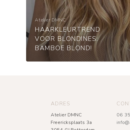
Atelier DMNC
HAARKLEURTREND
VOOR BLONDINES:
BAMBOE BLOND!
ADRES
CON
Atelier DMNC
06 35
Freericksplaats 3a
info@
3054 GJ Rotterdam