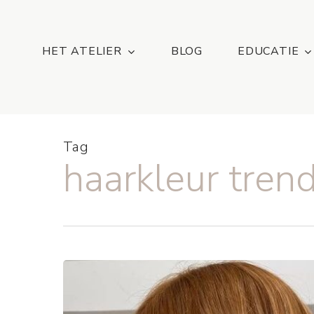
Skip
...
to
main
HET ATELIER
BLOG
EDUCATIE
content
Tag
haarkleur tre
Haarkleurtrend
voor
Blondines: