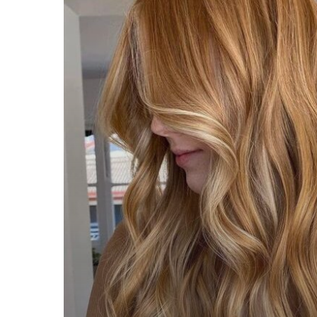
Bamboe
Blond!