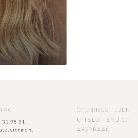
TACT
OPENINGSTIJDEN
UITSLUITEND OP
 31 95 61
AFSPRAAK
atelierdmnc.nl