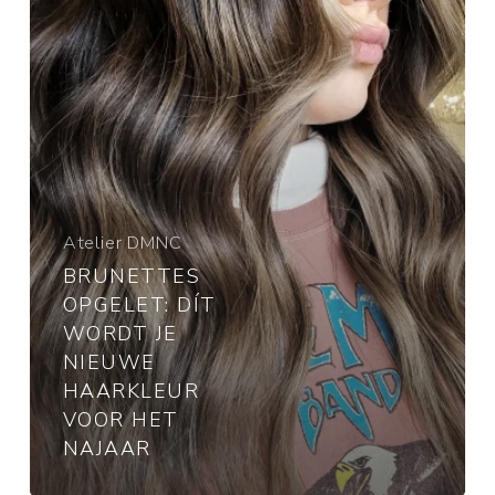
nieuwe
haarkleur
voor
het
najaar
Atelier DMNC
BRUNETTES
OPGELET: DÍT
WORDT JE
NIEUWE
HAARKLEUR
VOOR HET
NAJAAR