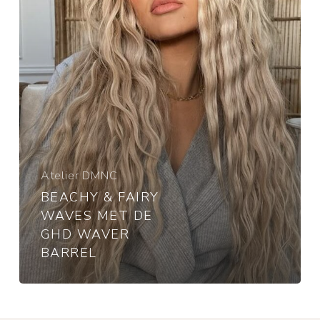
GHD
Waver
Barrel
Atelier DMNC
BEACHY & FAIRY
WAVES MET DE
GHD WAVER
BARREL