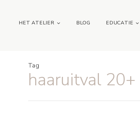
Skip
...
to
main
HET ATELIER
BLOG
EDUCATIE
content
Tag
haaruitval 20+
GLOWWA
vitamine
supplement