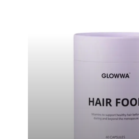
tegen
haaruitval