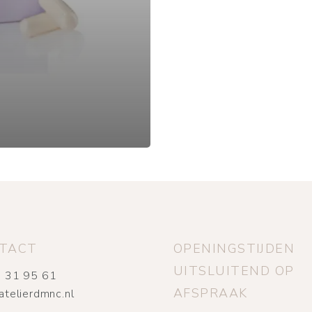
TACT
OPENINGSTIJDEN
UITSLUITEND OP
 31 95 61
AFSPRAAK
atelierdmnc.nl