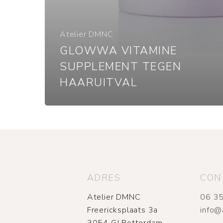
Atelier DMNC
GLOWWA VITAMINE
SUPPLEMENT TEGEN
HAARUITVAL
ADRES
CON
Atelier DMNC
06 35
Freericksplaats 3a
info@
3054 GJ Rotterdam