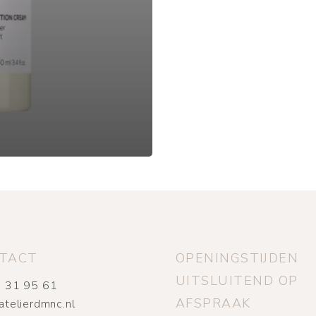
TACT
OPENINGSTIJDEN
UITSLUITEND OP
 31 95 61
AFSPRAAK
atelierdmnc.nl