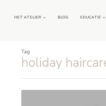
Skip
...
to
main
HET ATELIER
BLOG
EDUCATIE
content
Tag
holiday haircar
5x
Zomer
haar