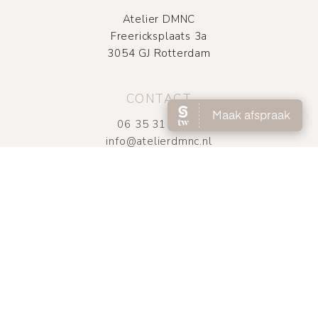
Atelier DMNC
Freericksplaats 3a
3054 GJ Rotterdam
CONTACT
06 35 31 95 61
info@atelierdmnc.nl
OPENINGSTIJDEN
UITSLUITEND OP AFSPRAAK
Di t/m vrij
09.00 – 18.00
Zaterdag