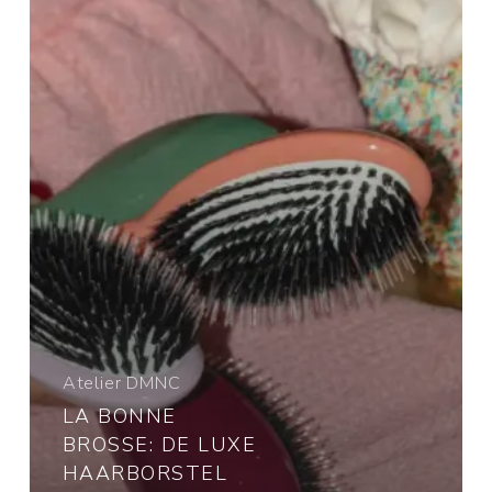
haarborstel
uit
Parijs
die
ik
niet
meer
kan
missen
Atelier DMNC
LA BONNE
BROSSE: DE LUXE
HAARBORSTEL