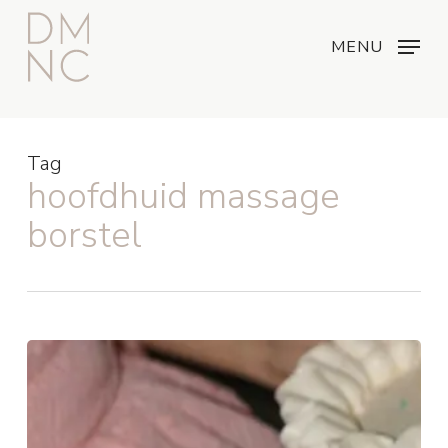
Skip
Menu
...
to
MENU
main
content
Tag
hoofdhuid massage
borstel
La
Bonne
Brosse:
de
luxe