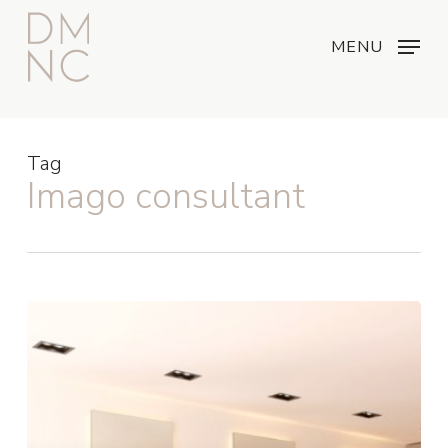
Skip
Menu
...
to
MENU
main
content
Tag
Imago consultant
Opening