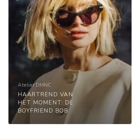
bob
Atelier DMNC
HAARTREND VAN
HET MOMENT: DE
BOYFRIEND BOB