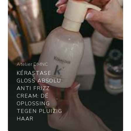
Cream:
dé
oplossing
tegen
pluizig
haar
Atelier DMNC
KÉRASTASE
GLOSS ABSOLU
ANTI FRIZZ
CREAM: DÉ
OPLOSSING
TEGEN PLUIZIG
HAAR