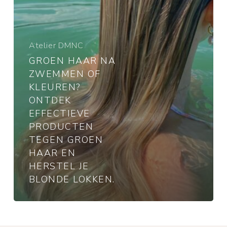
Ontdek
effectieve
producten
tegen
Atelier DMNC
groen
GROEN HAAR NA
haar
ZWEMMEN OF
en
KLEUREN?
herstel
ONTDEK
je
EFFECTIEVE
blonde
lokken.
PRODUCTEN
TEGEN GROEN
HAAR EN
HERSTEL JE
BLONDE LOKKEN.