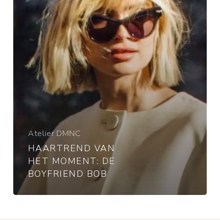
bob
Atelier DMNC
HAARTREND VAN
HET MOMENT: DE
BOYFRIEND BOB