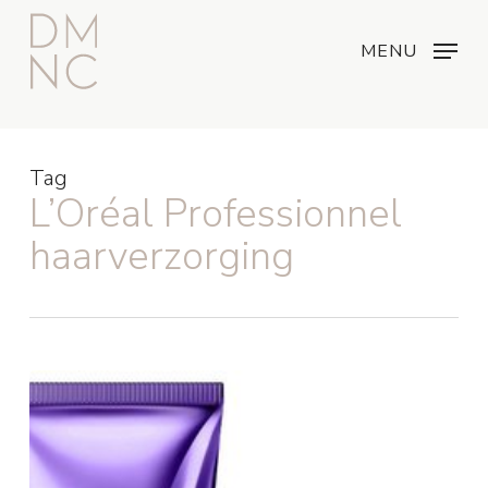
Skip
Menu
...
to
MENU
main
content
Tag
L’Oréal Professionnel
haarverzorging
Wil
je
glad
en
pluisvrij