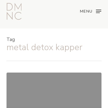
Skip
Menu
...
to
MENU
main
content
Tag
metal detox kapper
Metal
Detox
Treatment