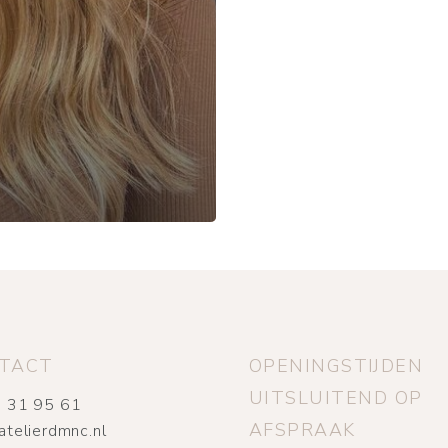
TACT
OPENINGSTIJDEN
UITSLUITEND OP
 31 95 61
AFSPRAAK
atelierdmnc.nl