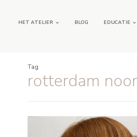
Skip
...
to
main
HET ATELIER
BLOG
EDUCATIE
content
Tag
rotterdam noo
Haarkleurtrend
voor
Blondines: