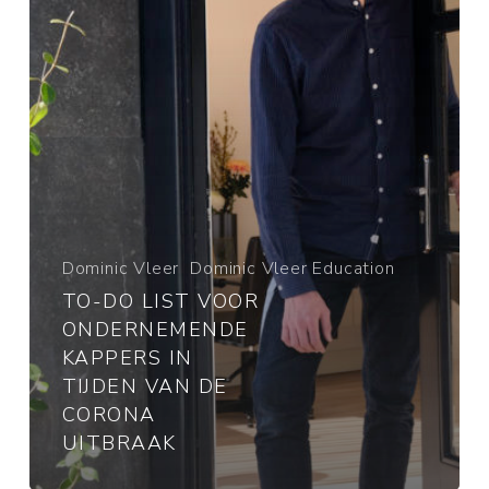
kappers
in
tijden
van
de
corona
uitbraak
Dominic Vleer
Dominic Vleer Education
TO-DO LIST VOOR
ONDERNEMENDE
KAPPERS IN
TIJDEN VAN DE
CORONA
UITBRAAK