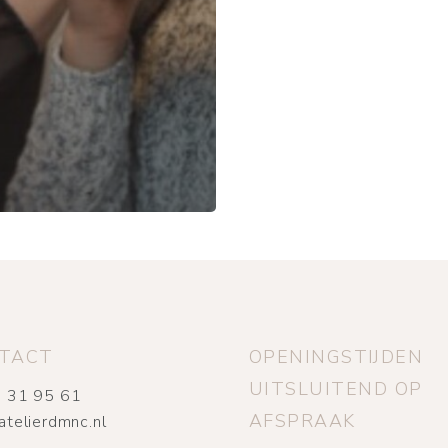
TACT
OPENINGSTIJDEN
UITSLUITEND OP
 31 95 61
AFSPRAAK
atelierdmnc.nl