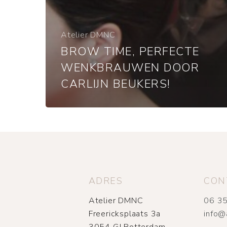
Atelier DMNC
BROW TIME, PERFECTE
WENKBRAUWEN DOOR
CARLIJN BEUKERS!
ADRES
CON
Atelier DMNC
06 35
Freericksplaats 3a
info@
3054 GJ Rotterdam