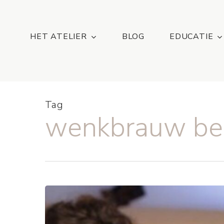
Skip
...
to
main
HET ATELIER
BLOG
EDUCATIE
content
Tag
wenkbrauw beh
BROW
TIME,
perfecte