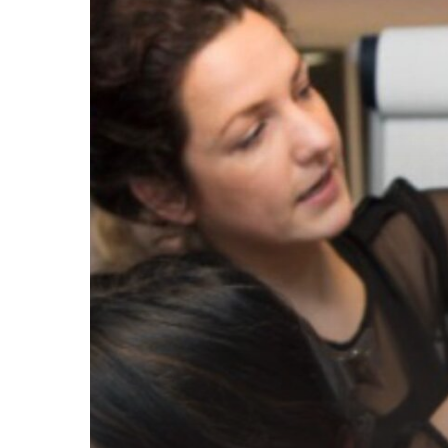
wenkbrauwen
door
Carlijn
Beukers!