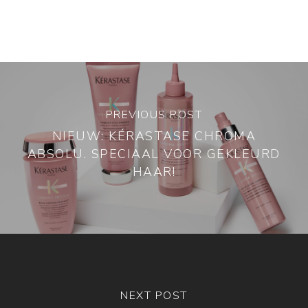
PREVIOUS POST
NIEUW: KÉRASTASE CHROMA
ABSOLU. SPECIAAL VOOR GEKLEURD
HAAR!
NEXT POST