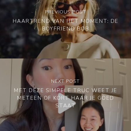
PREVIOUS POST
HAARTREND VAN HET MOMENT: DE
BOYFRIEND BOB
NEXT POST
MET DEZE SIMPELE TRUC WEET JE
METEEN OF KORT HAAR JE GOED
STAAT