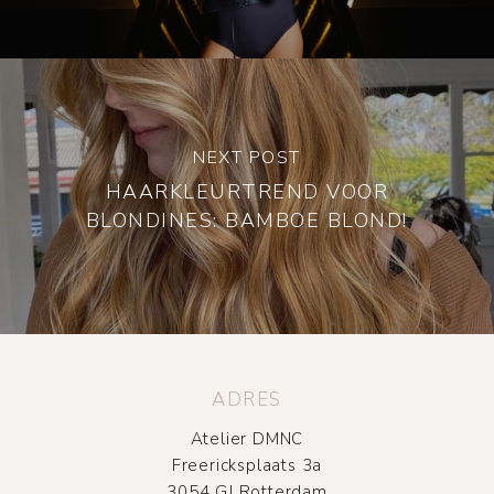
NEXT POST
HAARKLEURTREND VOOR
BLONDINES: BAMBOE BLOND!
ADRES
Atelier DMNC
Freericksplaats 3a
3054 GJ Rotterdam