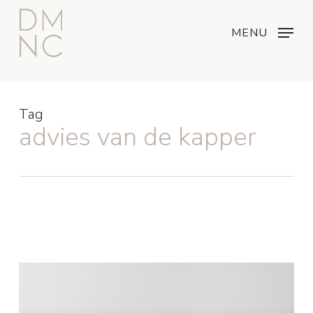
Skip
Menu
...
to
MENU
main
content
Tag
advies van de kapper
Musthave
haarproduct:
Shu
Uemura