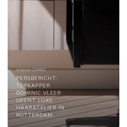
luxe
haaratelier
in
Rotterdam.
Atelier DMNC
PERSBERICHT:
TOPKAPPER
DOMINIC VLEER
OPENT LUXE
HAARATELIER IN
ROTTERDAM.