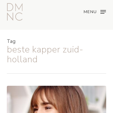
Skip
Menu
...
to
MENU
main
content
Tag
beste kapper zuid-
holland
Haartrends:
Dit
zijn
de
allergrootste