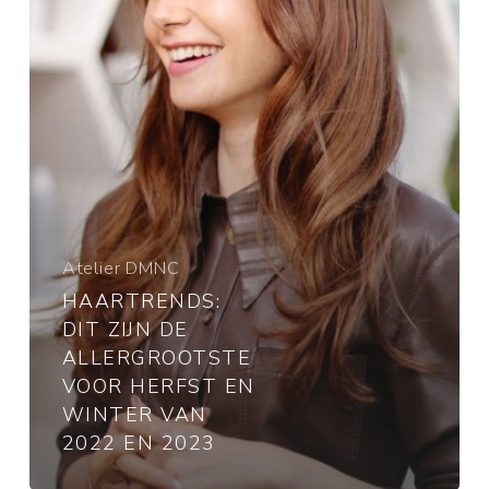
voor
herfst
en
winter
van
2022
en
2023
Atelier DMNC
HAARTRENDS:
DIT ZIJN DE
ALLERGROOTSTE
VOOR HERFST EN
WINTER VAN
2022 EN 2023