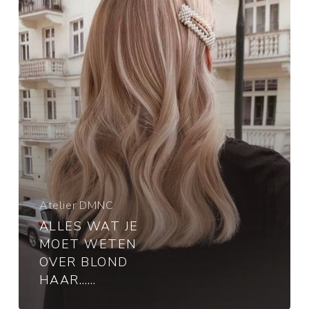
over
blond
haar……
Atelier DMNC
ALLES WAT JE
MOET WETEN
OVER BLOND
HAAR……