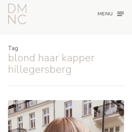
Skip
Menu
...
to
MENU
main
content
Tag
blond haar kapper
hillegersberg
Alles
wat
je
moet
weten