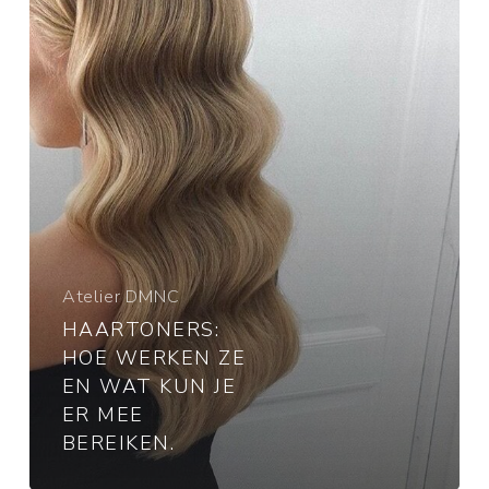
wat
kun
je
er
mee
bereiken.
Atelier DMNC
HAARTONERS:
HOE WERKEN ZE
EN WAT KUN JE
ER MEE
BEREIKEN.