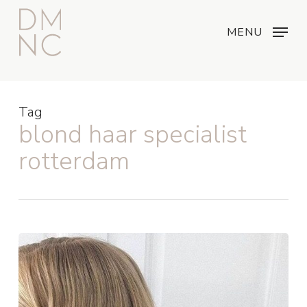
Skip
Menu
...
to
MENU
main
content
Tag
blond haar specialist
rotterdam
Haartoners:
hoe
werken
ze
en