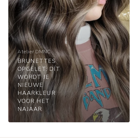
haarkleur
voor
het
najaar
Atelier DMNC
BRUNETTES
OPGELET: DÍT
WORDT JE
NIEUWE
HAARKLEUR
VOOR HET
NAJAAR