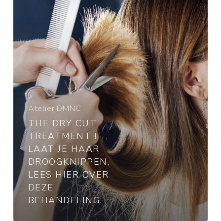
Laat
je
haar
droogknippen,
lees
hier
over
deze
behandeling.
Atelier DMNC
THE DRY CUT
TREATMENT !
LAAT JE HAAR
DROOGKNIPPEN,
LEES HIER OVER
DEZE
BEHANDELING.