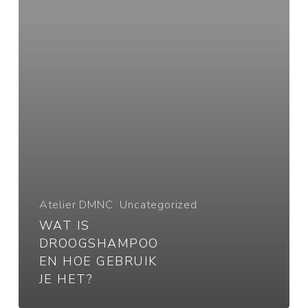
gebruik
je
het?
Atelier DMNC
Uncategorized
WAT IS
DROOGSHAMPOO
EN HOE GEBRUIK
JE HET?