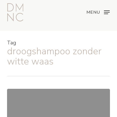
Skip
Menu
...
to
MENU
main
content
Tag
droogshampoo zonder
witte waas
Wat
is
droogshampoo
en
hoe