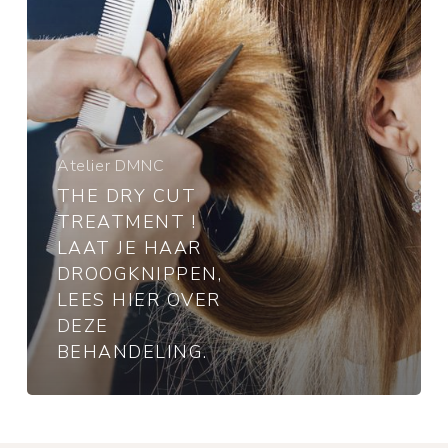
je
haar
droogknippen,
lees
hier
over
deze
Atelier DMNC
behandeling.
THE DRY CUT
TREATMENT !
LAAT JE HAAR
DROOGKNIPPEN,
LEES HIER OVER
DEZE
BEHANDELING.