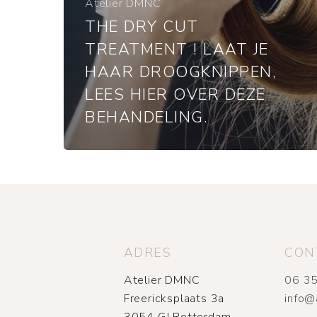
Atelier DMNC
THE DRY CUT
TREATMENT ! LAAT JE
HAAR DROOGKNIPPEN,
LEES HIER OVER DEZE
BEHANDELING.
ADRES
CON
Atelier DMNC
06 35
Freericksplaats 3a
info@
3054 GJ Rotterdam