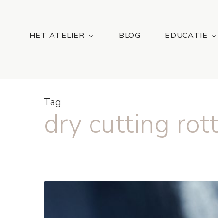
Skip
...
to
main
HET ATELIER
BLOG
EDUCATIE
content
Tag
dry cutting ro
The
dry
cut