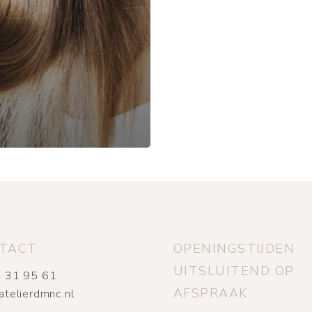
TACT
OPENINGSTIJDEN
UITSLUITEND OP
 31 95 61
AFSPRAAK
atelierdmnc.nl