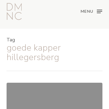
Skip
Menu
...
to
MENU
main
content
Tag
goede kapper
hillegersberg
De
Haarkleurspecialist
in
Rotterdam